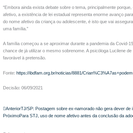
“Embora ainda exista debate sobre o tema, principalmente porque, 
afetivo, a existência de lei estadual representa enorme avanço p
do nome afetivo da criança ou adolescente, é isto que vai assegur
uma família.”
A família começou a se aproximar durante a pandemia da Covid-19,
chance de já utilizar o mesmo sobrenome. A psicóloga Lucilene de
favorável à pretensão.
Fonte:
https://ibdfam.org.br/noticias/8881/Crian%C3%A7as
Decisão: 06/09/2021
Anterior
Anterior
TJ/SP: Postagem sobre ex-namorado não gera dever de i
Próximo
Para STJ, uso de nome afetivo antes da conclusão da adoçã