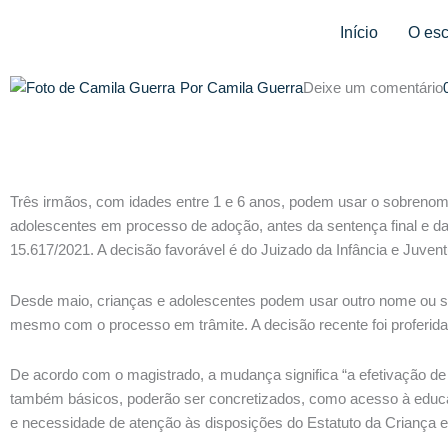
Ir
Início
O esc
para
o
conteúdo
Por
Camila Guerra
Deixe um comentário
Três irmãos, com idades entre 1 e 6 anos, podem usar o sobrenome
adolescentes em processo de adoção, antes da sentença final e da
15.617/2021. A decisão favorável é do Juizado da Infância e Juven
Desde maio, crianças e adolescentes podem usar outro nome ou só 
mesmo com o processo em trâmite. A decisão recente foi proferida p
De acordo com o magistrado, a mudança significa “a efetivação de u
também básicos, poderão ser concretizados, como acesso à educaçã
e necessidade de atenção às disposições do Estatuto da Criança e