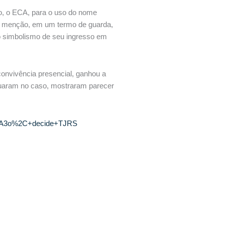
so, o ECA, para o uso do nome
 da menção, em um termo de guarda,
 o simbolismo de seu ingresso em
convivência presencial, ganhou a
atuaram no caso, mostraram parecer
3%A3o%2C+decide+TJRS