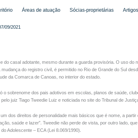
ritório
Áreas de atuação
Sócias-proprietárias
Artigo
07/09/2021
 do casal adotante, mesmo durante a guarda provisória. O uso do n
 mudança do registro civil, é permitido no Rio de Grande do Sul des
tude da Comarca de Canoas, no interior do estado.
o sobrenome dos pais adotivos em escolas, planos de saúde, clubes
elo juiz Tiago Tweedie Luiz e noticiada no site do Tribunal de Just
m dos direitos de personalidade mais básicos que é nome, a partir d
o, saúde e lazer”. Tweedie não perde de vista, por outro lado, que
 do Adolescente – ECA (Lei 8.069/1990).