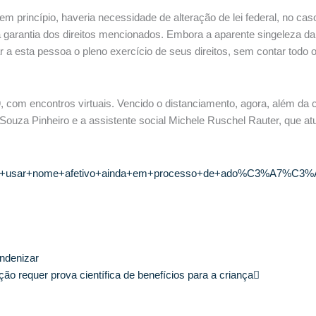
em princípio, haveria necessidade de alteração de lei federal, no ca
ara garantia dos direitos mencionados. Embora a aparente singeleza
ar a esta pessoa o pleno exercício de seus direitos, sem contar todo
 com encontros virtuais. Vencido o distanciamento, agora, além da 
 Souza Pinheiro e a assistente social Michele Ruschel Rauter, que 
+podem+usar+nome+afetivo+ainda+em+processo+de+ado%C3%A7%C
Próximo
ndenizar
o requer prova científica de benefícios para a criança