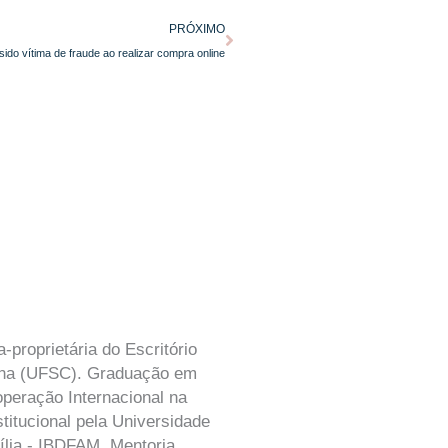
Próximo
PRÓXIMO
ido vítima de fraude ao realizar compra online
proprietária do Escritório
rina (UFSC). Graduação em
peração Internacional na
itucional pela Universidade
ília - IBDFAM. Mentoria