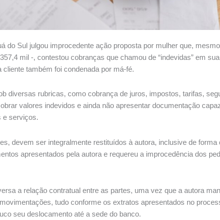
guá do Sul julgou improcedente ação proposta por mulher que, mesmo
R$ 357,4 mil -, contestou cobranças que chamou de “indevidas” em sua 
 a cliente também foi condenada por má-fé.
sob diversas rubricas, como cobrança de juros, impostos, tarifas, se
obrar valores indevidos e ainda não apresentar documentação capaz
 e serviços.
ares, devem ser integralmente restituídos à autora, inclusive de for
umentos apresentados pela autora e requereu a improcedência dos ped
troversa a relação contratual entre as partes, uma vez que a autora m
 movimentações, tudo conforme os extratos apresentados no processo.
ouco seu deslocamento até a sede do banco.