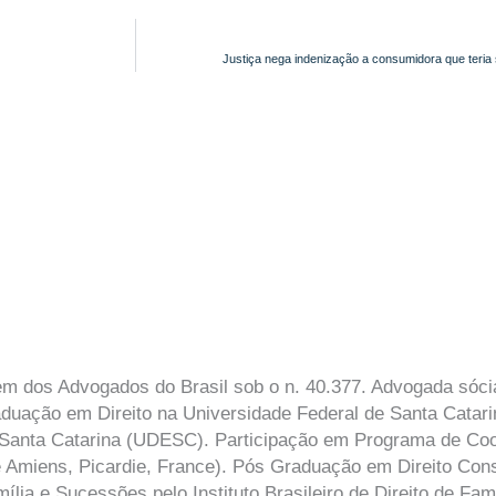
Justiça nega indenização a consumidora que teria s
 dos Advogados do Brasil sob o n. 40.377. Advogada sócia-
aduação em Direito na Universidade Federal de Santa Cata
 Santa Catarina (UDESC). Participação em Programa de Coo
miens, Picardie, France). Pós Graduação em Direito Const
lia e Sucessões pelo Instituto Brasileiro de Direito de Fam