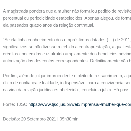
A magistrada pondera que a mulher não formulou pedido de revisão 
percentual ou periodicidade estabelecidos. Apenas alegou, de for
ela passados quatro anos da relação contratual.
“Se ela tinha conhecimento dos empréstimos datados (…) de 2011, 
significativos se não tivesse recebido a contraprestação, a qual 
créditos concedidos e usufruído amplamente dos benefícios advin
autorização dos descontos correspondentes. Definitivamente não h
Por fim, além de julgar improcedente o pleito de ressarcimento, a 
ético de confiança e lealdade, indispensável para a convivência 
na vida da relação jurídica estabelecida”, concluiu a juíza. Há pos
Fonte: TJSC
https://www.tjsc.jus.br/web/imprensa/-/mulher-que-c
Decisão: 20 Setembro 2021 | 09h30min