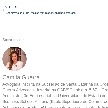
Anterior
ANTERIOR
Sem provas de culpa, médico tem responsabilidade afastada
Sobre o autor
Camila Guerra
Advogada inscrita na Subseção de Santa Catarina da Ordem
Guerra Advocacia, inscrito na OAB/SC sob o n. 5.571. Gr
Administração Empresarial na Universidade do Estado de
Business School, Amiens (Ecole Supérieure de Commerce A
Anhanguera - Rede LFG. Especialização em Direito de Famí