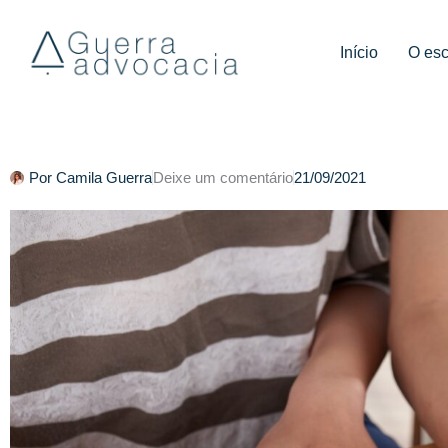
Ir
para
Início
O esc
o
conteúdo
Por
Camila Guerra
Deixe um comentário
21/09/2021