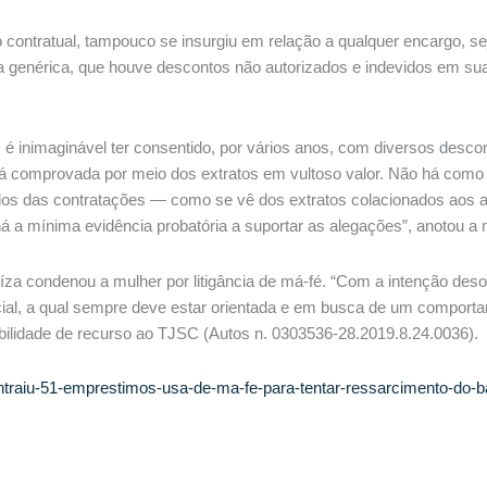
contratual, tampouco se insurgiu em relação a qualquer encargo, sej
ma genérica, que houve descontos não autorizados e indevidos em s
é inimaginável ter consentido, por vários anos, com diversos desc
está comprovada por meio dos extratos em vultoso valor. Não há como
dos das contratações — como se vê dos extratos colacionados aos a
á a mínima evidência probatória a suportar as alegações”, anotou a 
juíza condenou a mulher por litigância de má-fé. “Com a intenção de
social, a qual sempre deve estar orientada e em busca de um compor
sibilidade de recurso ao TJSC (Autos n. 0303536-28.2019.8.24.0036)​.
ontraiu-51-emprestimos-usa-de-ma-fe-para-tentar-ressarcimento-do-