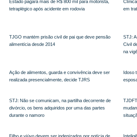
Estado pagará mais de R$ 800 mil para motorista,
Clínic
tetraplégico após acidente em rodovia
em tra
TJGO mantém prisão civil de pai que deve pensão
STJ: A
alimentícia desde 2014
Civil 
na vig
Ação de alimentos, guarda e convivência deve ser
Idoso 
realizada presencialmente, decide TJRS
esposa
STJ: Não se comunicam, na partilha decorrente de
TJDFT 
divórcio, os bens adquiridos por uma das partes
mudanç
durante o namoro
situaç
Filho e viúvo devem ser indenizados por notícia de
Intelig