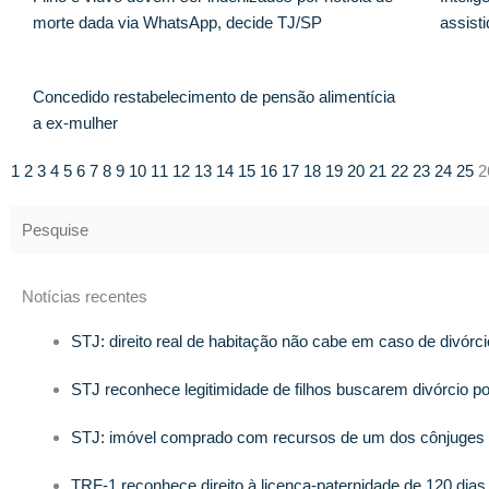
morte dada via WhatsApp, decide TJ/SP
assist
Concedido restabelecimento de pensão alimentícia
a ex-mulher
1
2
3
4
5
6
7
8
9
10
11
12
13
14
15
16
17
18
19
20
21
22
23
24
25
2
Notícias recentes
STJ: direito real de habitação não cabe em caso de divórci
STJ reconhece legitimidade de filhos buscarem divórcio p
STJ: imóvel comprado com recursos de um dos cônjuges de
TRF-1 reconhece direito à licença-paternidade de 120 dia