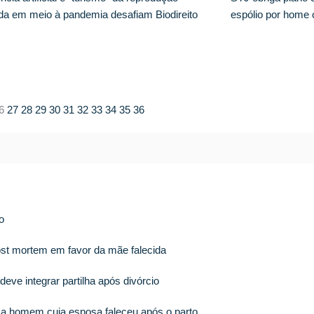
ida em meio à pandemia desafiam Biodireito
espólio por home 
6
27
28
29
30
31
32
33
34
35
36
o
ost mortem em favor da mãe falecida
ve integrar partilha após divórcio
s a homem cuja esposa faleceu após o parto