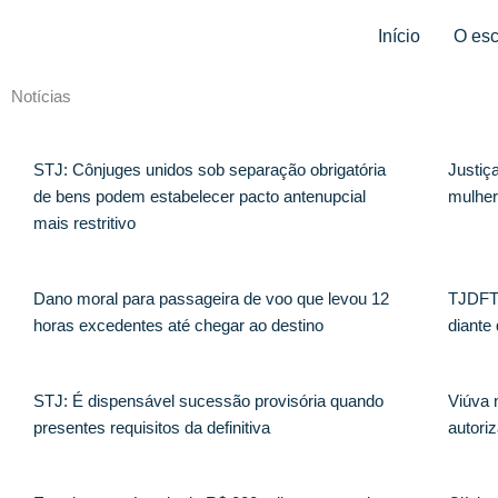
Ir
Início
O esc
para
o
conteúdo
Notícias
Página
Página
Página
Página
Página
Página
Página
Página
Página
Página
Página
Página
Página
Página
Página
Página
Página
Página
Página
Página
Página
Página
Página
Página
Pági
P
STJ: Cônjuges unidos sob separação obrigatória
Justiça
de bens podem estabelecer pacto antenupcial
mulher 
mais restritivo
Dano moral para passageira de voo que levou 12
TJDFT:
horas excedentes até chegar ao destino
diante
STJ: É dispensável sucessão provisória quando
Viúva 
presentes requisitos da definitiva
autori