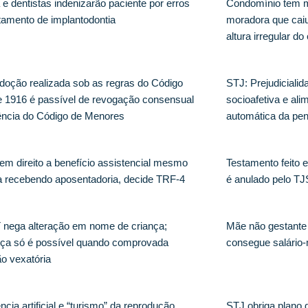
a e dentistas indenizarão paciente por erros
Condomínio tem m
tamento de implantodontia
moradora que caiu
altura irregular do
doção realizada sob as regras do Código
STJ: Prejudicialid
de 1916 é passível de revogação consensual
socioafetiva e al
ência do Código de Menores
automática da pen
tem direito a benefício assistencial mesmo
Testamento feito
 recebendo aposentadoria, decide TRF-4
é anulado pelo T
nega alteração em nome de criança;
Mãe não gestante
a só é possível quando comprovada
consegue salário-
ão vexatória
ência artificial e “turismo” da reprodução
STJ obriga plano 