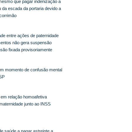
esmo que pagar indenização a
 da escada da portaria devido a
 corrimão
ade entre ações de paternidade
imentos não gera suspensão
são fixada provisoriamente
 em momento de confusão mental
JSP
 em relação homoafetiva
maternidade junto ao INSS
de saúde a pagar astreinte a