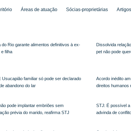
ritório
Áreas de atuação
Sócias-proprietárias
Artigo
na
ágina
Página
Página
Página
Página
Página
Página
Página
Página
Página
Página
 do Rio garante alimentos definitivos à ex-
Dissolvida relaçã
e filha
pet não pode quer
 Usucapião familiar só pode ser declarado
Acordo inédito amp
 de abandono do lar
direitos humanos 
não pode implantar embriões sem
STJ: É possível 
zação prévia do marido, reafirma STJ
advinda de conflit